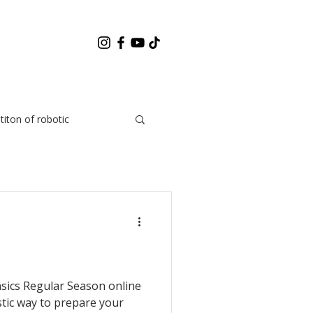
ons
Volunteer
About us
iton of robotic
sics Regular Season online
tic way to prepare your