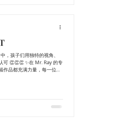
T
报比赛） 中，孩子们用独特的视角、
👏 ✨在 Mr. Ray 的专
名 每一幅作品都充满力量，每一位孩
 期待他们继续用艺术和善意点亮