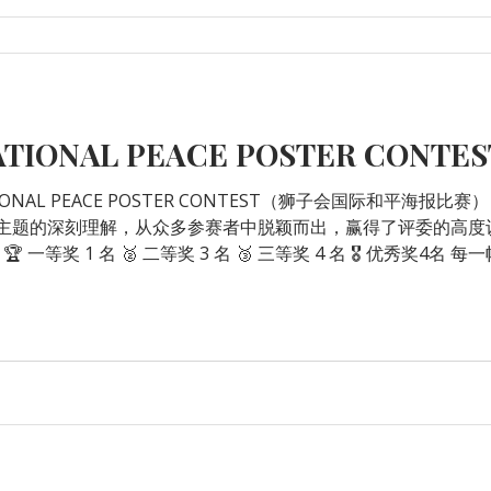
ATIONAL PEACE POSTER CONTES
ATIONAL PEACE POSTER CONTEST（狮子会国际和平海
题的深刻理解，从众多参赛者中脱颖而出，赢得了评委的高度认可 👏👏
一等奖 1 名 🥈 二等奖 3 名 🥉 三等奖 4 名 🎖️ 优秀奖4
 Ray 的用心指导，也为每一位勇敢表达自己的小艺术家点赞！🌟