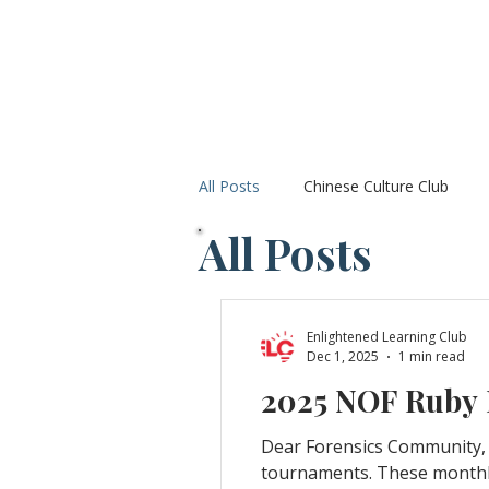
Home
Chinese
After-s
All Posts
Chinese Culture Club
All Posts
Competition of writing
Compe
Enlightened Learning Club
Dec 1, 2025
1 min read
2025 NOF Ruby I
Dear Forensics Community, 
tournaments. These monthly