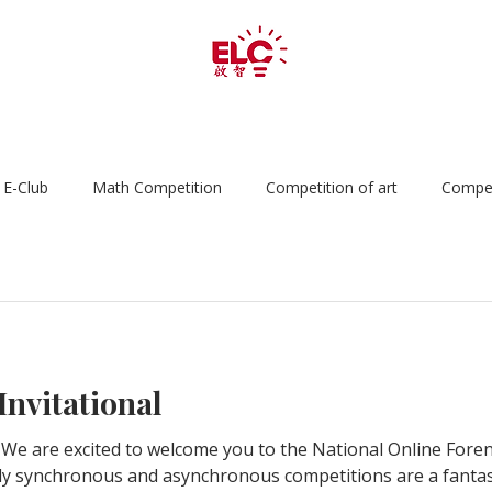
chool
Camps
Learning Progarms
Competiti
E-Club
Math Competition
Competition of art
Compet
tition of Speech&Debate
nvitational
We are excited to welcome you to the National Online Foren
 synchronous and asynchronous competitions are a fantas