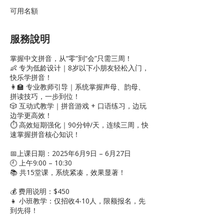
可用名額
服務說明
掌握中文拼音，从“零”到“会”只需三周！
👶 专为低龄设计｜8岁以下小朋友轻松入门，
快乐学拼音！
👩‍🏫 专业教师引导｜系统掌握声母、韵母、
拼读技巧，一步到位！
🎲 互动式教学｜拼音游戏 + 口语练习，边玩
边学更高效！
⏱ 高效短期强化｜90分钟/天，连续三周，快
速掌握拼音核心知识！
📅上课日期：2025年6月9日 – 6月27日
🕘 上午9:00 – 10:30
📚 共15堂课，系统紧凑，效果显著！
💰 费用说明：$450
👧 小班教学：仅招收4-10人，限额报名，先
到先得！