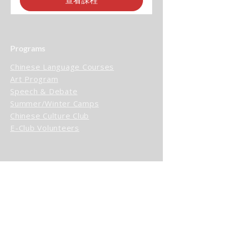
查看課程
Programs
Chinese Language Courses
Art Program
Speech & Debate
Summer/Winter Camps
Chinese Culture Club
E-Club Volunteers
Quick Link
Events
Blog / News
Schedule a Tour
Contact Us